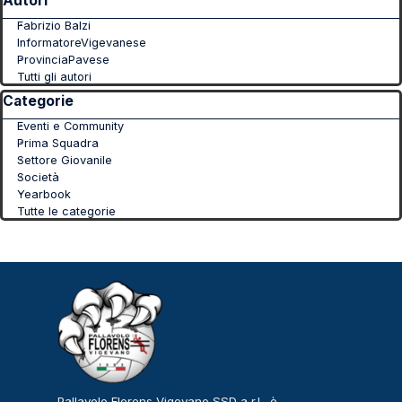
Autori
Fabrizio Balzi
InformatoreVigevanese
ProvinciaPavese
Tutti gli autori
Salta blocco Categorie
Categorie
Eventi e Community
Prima Squadra
Settore Giovanile
Società
Yearbook
Tutte le categorie
Pallavolo Florens Vigevano SSD a r.l., è