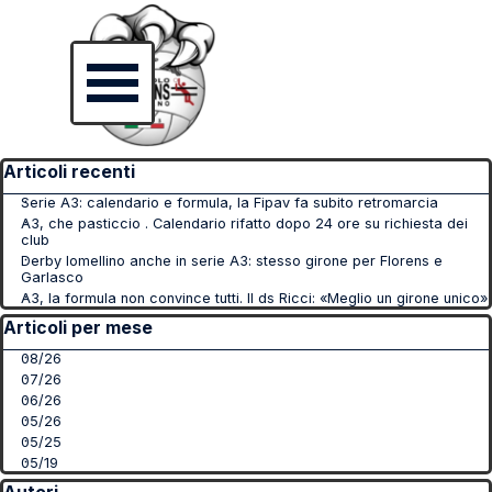
Vai ai contenuti
Salta menù
Salta blocco Articoli recenti
Articoli recenti
Serie A3: calendario e formula, la Fipav fa subito retromarcia
A3, che pasticcio . Calendario rifatto dopo 24 ore su richiesta dei
club
Derby lomellino anche in serie A3: stesso girone per Florens e
Garlasco
A3, la formula non convince tutti. Il ds Ricci: «Meglio un girone unico»
Salta blocco Articoli per mese
Articoli per mese
08/26
07/26
06/26
05/26
05/25
05/19
Salta blocco Autori