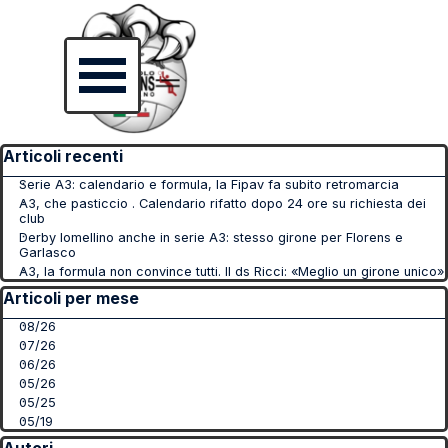
Vai ai contenuti
Salta menù
Salta blocco Articoli recenti
Articoli recenti
Serie A3: calendario e formula, la Fipav fa subito retromarcia
A3, che pasticcio . Calendario rifatto dopo 24 ore su richiesta dei
club
Derby lomellino anche in serie A3: stesso girone per Florens e
Garlasco
A3, la formula non convince tutti. Il ds Ricci: «Meglio un girone unico»
Salta blocco Articoli per mese
Articoli per mese
08/26
07/26
06/26
05/26
05/25
05/19
Salta blocco Autori