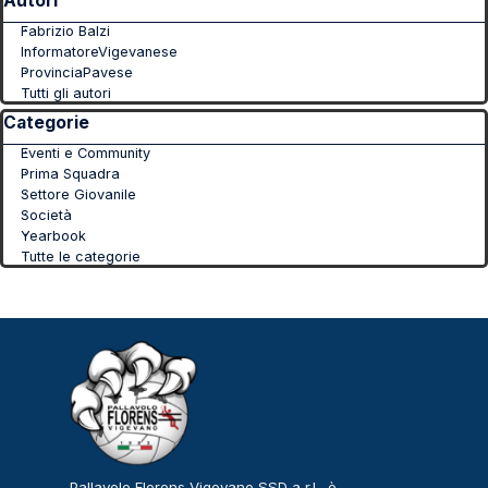
Autori
Fabrizio Balzi
InformatoreVigevanese
ProvinciaPavese
Tutti gli autori
Salta blocco Categorie
Categorie
Eventi e Community
Prima Squadra
Settore Giovanile
Società
Yearbook
Tutte le categorie
Pallavolo Florens Vigevano SSD a r.l., è