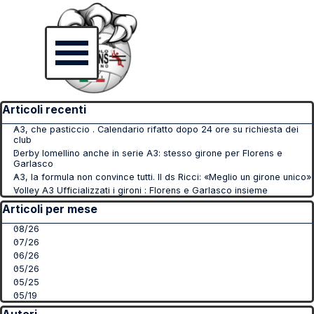
Vai ai contenuti
Salta menù
Salta blocco Articoli recenti
Articoli recenti
A3, che pasticcio . Calendario rifatto dopo 24 ore su richiesta dei
club
Derby lomellino anche in serie A3: stesso girone per Florens e
Garlasco
A3, la formula non convince tutti. Il ds Ricci: «Meglio un girone unico»
Volley A3 Ufficializzati i gironi : Florens e Garlasco insieme
Salta blocco Articoli per mese
Articoli per mese
08/26
07/26
06/26
05/26
05/25
05/19
Salta blocco Autori