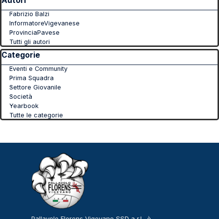
Autori
Fabrizio Balzi
InformatoreVigevanese
ProvinciaPavese
Tutti gli autori
Salta blocco Categorie
Categorie
Eventi e Community
Prima Squadra
Settore Giovanile
Società
Yearbook
Tutte le categorie
Pallavolo Florens Vigevano SSD a r.l., è