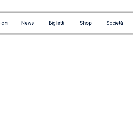
Salta menù
zioni
News
Biglietti
Shop
Società