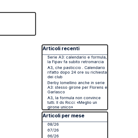
▼
Salta blocco Articoli recenti
Articoli recenti
Serie A3: calendario e formula,
la Fipav fa subito retromarcia
A3, che pasticcio . Calendario
rifatto dopo 24 ore su richiesta
dei club
Derby lomellino anche in serie
A3: stesso girone per Florens e
Garlasco
A3, la formula non convince
tutti. Il ds Ricci: «Meglio un
girone unico»
Salta blocco Articoli per mese
Articoli per mese
08/26
07/26
06/26