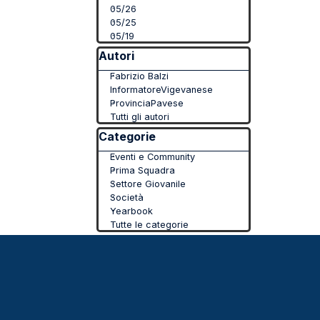
05/26
05/25
05/19
Salta blocco Autori
Autori
Fabrizio Balzi
InformatoreVigevanese
ProvinciaPavese
Tutti gli autori
Salta blocco Categorie
Categorie
Eventi e Community
Prima Squadra
Settore Giovanile
Società
Yearbook
Tutte le categorie