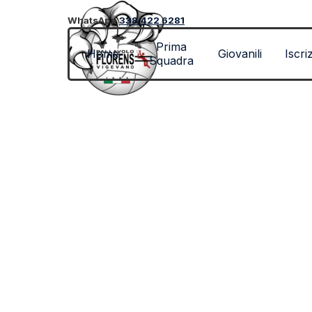
Vai ai contenuti
WhatsApp
338.422 6281
Prima
Home
Giovanili
Iscri
Squadra