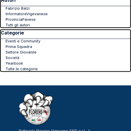
Autori
Fabrizio Balzi
InformatoreVigevanese
ProvinciaPavese
Tutti gli autori
Salta blocco Categorie
Categorie
Eventi e Community
Prima Squadra
Settore Giovanile
Società
Yearbook
Tutte le categorie
Pallavolo Florens Vigevano SSD a r.l., è