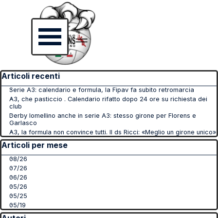
Vai ai contenuti
Salta menù
Salta blocco Articoli recenti
Articoli recenti
Serie A3: calendario e formula, la Fipav fa subito retromarcia
A3, che pasticcio . Calendario rifatto dopo 24 ore su richiesta dei
club
Derby lomellino anche in serie A3: stesso girone per Florens e
Garlasco
A3, la formula non convince tutti. Il ds Ricci: «Meglio un girone unico»
Salta blocco Articoli per mese
Articoli per mese
08/26
07/26
06/26
05/26
05/25
05/19
Salta blocco Autori