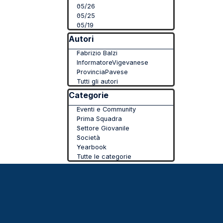
05/26
05/25
05/19
Salta blocco Autori
Autori
Fabrizio Balzi
InformatoreVigevanese
ProvinciaPavese
Tutti gli autori
Salta blocco Categorie
Categorie
Eventi e Community
Prima Squadra
Settore Giovanile
Società
Yearbook
Tutte le categorie