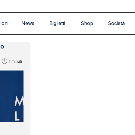
Salta menù
zioni
News
Biglietti
Shop
Società
lo
1 minuti