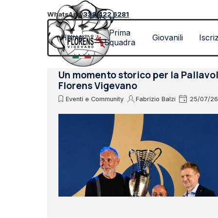
Vai ai contenuti
WhatsApp
338.422 6281
Prima
Home
Giovanili
Iscri
Squadra
Un momento storico per la Pallavo
Florens Vigevano
Eventi e Community
Fabrizio Balzi
25/07/26