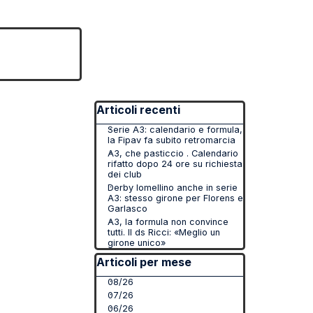
▼
Salta blocco Articoli recenti
Articoli recenti
Serie A3: calendario e formula,
la Fipav fa subito retromarcia
A3, che pasticcio . Calendario
rifatto dopo 24 ore su richiesta
dei club
Derby lomellino anche in serie
A3: stesso girone per Florens e
Garlasco
A3, la formula non convince
tutti. Il ds Ricci: «Meglio un
girone unico»
Salta blocco Articoli per mese
Articoli per mese
08/26
07/26
06/26