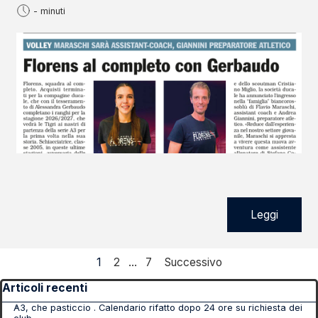
- minuti
Leggi
Pagina corrente:
1
Vai a pagina:
2
...
Vai a pagina:
7
Successivo
Salta blocco Articoli recenti
Articoli recenti
A3, che pasticcio . Calendario rifatto dopo 24 ore su richiesta dei