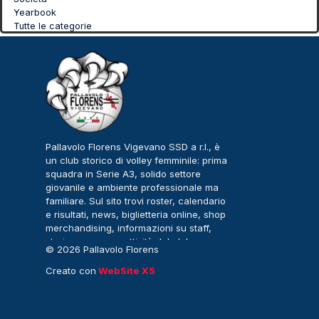
Yearbook
Tutte le categorie
Pallavolo Florens Vigevano SSD a r.l., è
un club storico di volley femminile: prima
squadra in Serie A3, solido settore
giovanile e ambiente professionale ma
familiare. Sul sito trovi roster, calendario
e risultati, news, biglietteria online, shop
merchandising, informazioni su staff,
storia, sponsor e attività del club.
© 2026 Pallavolo Florens
Vigevano – Serie A3
Creato con
WebSite X5
Femminile. Tutti i diritti
riservati.