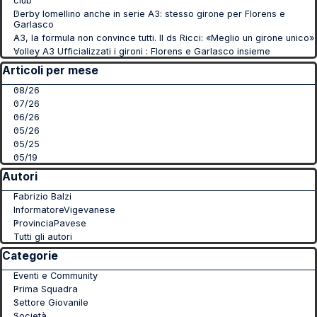
club
Derby lomellino anche in serie A3: stesso girone per Florens e
Garlasco
A3, la formula non convince tutti. Il ds Ricci: «Meglio un girone unico»
Volley A3 Ufficializzati i gironi : Florens e Garlasco insieme
Salta blocco Articoli per mese
Articoli per mese
08/26
07/26
06/26
05/26
05/25
05/19
Salta blocco Autori
Autori
Fabrizio Balzi
InformatoreVigevanese
ProvinciaPavese
Tutti gli autori
Salta blocco Categorie
Categorie
Eventi e Community
Prima Squadra
Settore Giovanile
Società