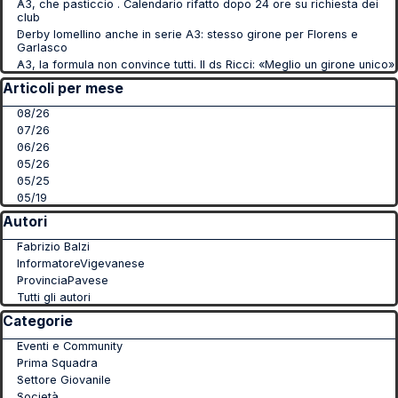
A3, che pasticcio . Calendario rifatto dopo 24 ore su richiesta dei
club
Derby lomellino anche in serie A3: stesso girone per Florens e
Garlasco
A3, la formula non convince tutti. Il ds Ricci: «Meglio un girone unico»
Salta blocco Articoli per mese
Articoli per mese
08/26
07/26
06/26
05/26
05/25
05/19
Salta blocco Autori
Autori
Fabrizio Balzi
InformatoreVigevanese
ProvinciaPavese
Tutti gli autori
Salta blocco Categorie
Categorie
Eventi e Community
Prima Squadra
Settore Giovanile
Società