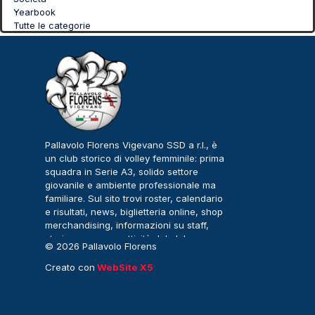
Yearbook
Tutte le categorie
Pallavolo Florens Vigevano SSD a r.l., è
un club storico di volley femminile: prima
squadra in Serie A3, solido settore
giovanile e ambiente professionale ma
familiare. Sul sito trovi roster, calendario
e risultati, news, biglietteria online, shop
merchandising, informazioni su staff,
storia, sponsor e attività del club.
© 2026 Pallavolo Florens
Vigevano – Serie A3
Creato con
WebSite X5
Femminile. Tutti i diritti
riservati.