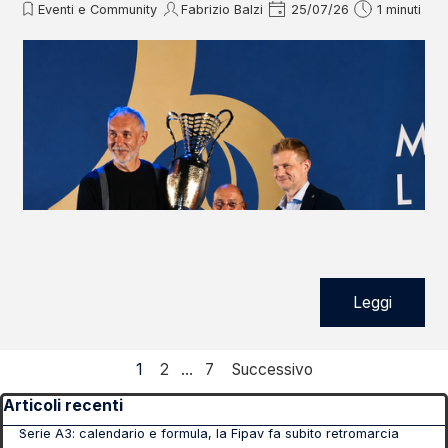
Eventi e Community
Fabrizio Balzi
25/07/26
1 minuti
Leggi
Pagina corrente:
1
Vai a pagina:
2
...
Vai a pagina:
7
Successivo
Salta blocco Articoli recenti
Articoli recenti
Serie A3: calendario e formula, la Fipav fa subito retromarcia