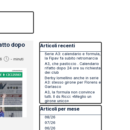
▼
Salta blocco Articoli recenti
fatto dopo
Articoli recenti
Serie A3: calendario e formula,
la Fipav fa subito retromarcia
6
- minuti
A3, che pasticcio . Calendario
rifatto dopo 24 ore su richiesta
dei club
Derby lomellino anche in serie
A3: stesso girone per Florens e
Garlasco
A3, la formula non convince
tutti. Il ds Ricci: «Meglio un
girone unico»
Salta blocco Articoli per mese
Articoli per mese
08/26
07/26
06/26