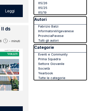
05/26
05/25
Leggi
05/19
Salta blocco Autori
Autori
Fabrizio Balzi
Il ds
InformatoreVigevanese
ProvinciaPavese
Tutti gli autori
6
- minuti
Salta blocco Categorie
Categorie
Eventi e Community
Prima Squadra
Settore Giovanile
Società
Yearbook
Tutte le categorie