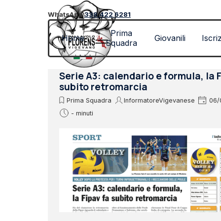
Vai ai contenuti
WhatsApp
338.422 6281
Prima
Home
Giovanili
Iscri
Squadra
Serie A3: calendario e formula, la 
subito retromarcia
Prima Squadra
InformatoreVigevanese
06/
- minuti