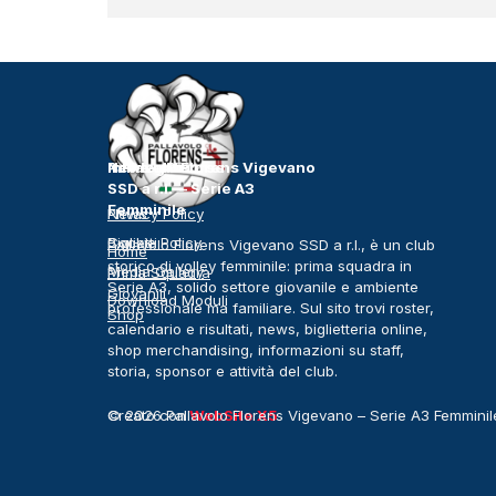
Pallavolo Florens Vigevano
News e Risorse
Info legali
SSD a r.l. – Serie A3
Femminile
News
Privacy Policy
Biglietti
Cookie Policy
Pallavolo Florens Vigevano SSD a r.l., è un club
Home
storico di volley femminile: prima squadra in
Media Gallery
Prima Squadra
Serie A3, solido settore giovanile e ambiente
Giovanili
Download Moduli
professionale ma familiare. Sul sito trovi roster,
Shop
calendario e risultati, news, biglietteria online,
shop merchandising, informazioni su staff,
storia, sponsor e attività del club.
© 2026 Pallavolo Florens Vigevano – Serie A3 Femminile.
Creato con
WebSite X5
diritti riservati.