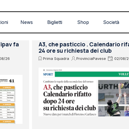
Salta menù
zioni
News
Biglietti
Shop
Società
Fipav fa
A3, che pasticcio . Calendario ri
24 ore su richiesta dei club
08/26
Prima Squadra
ProvinciaPavese
02/08/2