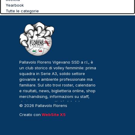
Yearbook
Tutte le categorie
Pallavolo Florens Vigevano SSD a r.l., è
un club storico di volley femminile: prima
squadra in Serie A3, solido settore
giovanile e ambiente professionale ma
familiare. Sul sito trovi roster, calendario
e risultati, news, biglietteria online, shop
merchandising, informazioni su staff,
storia, sponsor e attività del club.
© 2026 Pallavolo Florens
Vigevano – Serie A3
Creato con
WebSite X5
Femminile. Tutti i diritti
riservati.