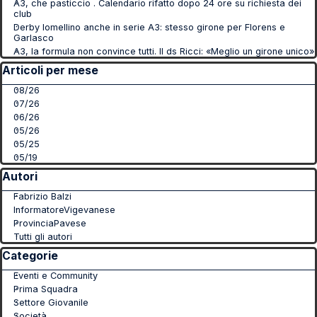
A3, che pasticcio . Calendario rifatto dopo 24 ore su richiesta dei
club
Derby lomellino anche in serie A3: stesso girone per Florens e
Garlasco
A3, la formula non convince tutti. Il ds Ricci: «Meglio un girone unico»
Salta blocco Articoli per mese
Articoli per mese
08/26
07/26
06/26
05/26
05/25
05/19
Salta blocco Autori
Autori
Fabrizio Balzi
InformatoreVigevanese
ProvinciaPavese
Tutti gli autori
Salta blocco Categorie
Categorie
Eventi e Community
Prima Squadra
Settore Giovanile
Società