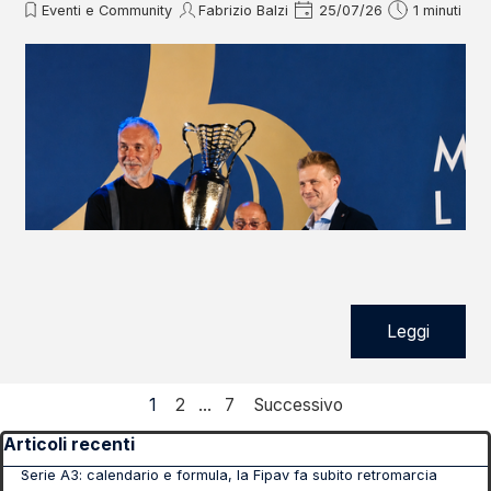
Eventi e Community
Fabrizio Balzi
25/07/26
1 minuti
Leggi
Pagina corrente:
1
Vai a pagina:
2
...
Vai a pagina:
7
Successivo
Salta blocco Articoli recenti
Articoli recenti
Serie A3: calendario e formula, la Fipav fa subito retromarcia