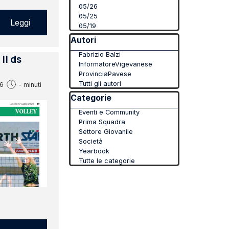
05/26
05/25
Leggi
05/19
Salta blocco Autori
Autori
Fabrizio Balzi
Il ds
InformatoreVigevanese
ProvinciaPavese
Tutti gli autori
6
- minuti
Salta blocco Categorie
Categorie
Eventi e Community
Prima Squadra
Settore Giovanile
Società
Yearbook
Tutte le categorie