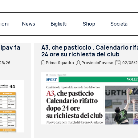
Salta menù
zioni
News
Biglietti
Shop
Società
Fipav fa
A3, che pasticcio . Calendario ri
24 ore su richiesta dei club
08/26
Prima Squadra
ProvinciaPavese
02/08/2