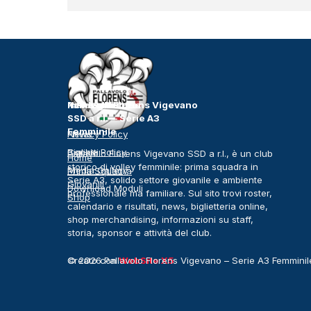
Pallavolo Florens Vigevano
News e Risorse
Info legali
SSD a r.l. – Serie A3
Femminile
News
Privacy Policy
Biglietti
Cookie Policy
Pallavolo Florens Vigevano SSD a r.l., è un club
Home
storico di volley femminile: prima squadra in
Media Gallery
Prima Squadra
Serie A3, solido settore giovanile e ambiente
Giovanili
Download Moduli
professionale ma familiare. Sul sito trovi roster,
Shop
calendario e risultati, news, biglietteria online,
shop merchandising, informazioni su staff,
storia, sponsor e attività del club.
© 2026 Pallavolo Florens Vigevano – Serie A3 Femminile.
Creato con
WebSite X5
diritti riservati.