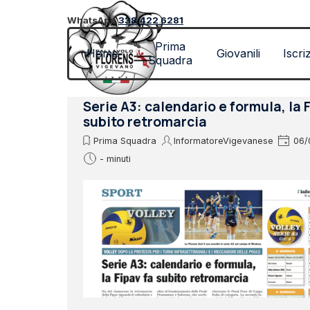
Vai ai contenuti
WhatsApp
338.422 6281
Prima
Home
Giovanili
Iscri
Squadra
Serie A3: calendario e formula, la 
subito retromarcia
Prima Squadra
InformatoreVigevanese
06/
- minuti