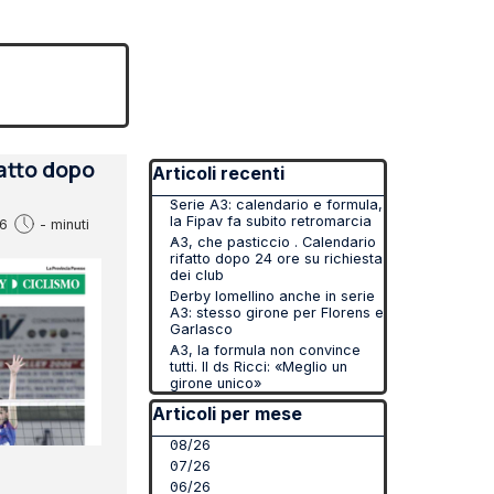
▼
Salta blocco Articoli recenti
fatto dopo
Articoli recenti
Serie A3: calendario e formula,
la Fipav fa subito retromarcia
6
- minuti
A3, che pasticcio . Calendario
rifatto dopo 24 ore su richiesta
dei club
Derby lomellino anche in serie
A3: stesso girone per Florens e
Garlasco
A3, la formula non convince
tutti. Il ds Ricci: «Meglio un
girone unico»
Salta blocco Articoli per mese
Articoli per mese
08/26
07/26
06/26