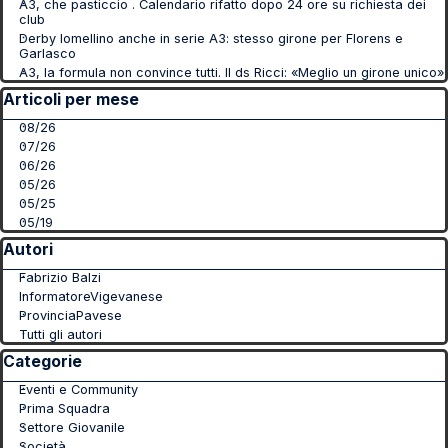
A3, che pasticcio . Calendario rifatto dopo 24 ore su richiesta dei
club
Derby lomellino anche in serie A3: stesso girone per Florens e
Garlasco
A3, la formula non convince tutti. Il ds Ricci: «Meglio un girone unico»
Salta blocco Articoli per mese
Articoli per mese
08/26
07/26
06/26
05/26
05/25
05/19
Salta blocco Autori
Autori
Fabrizio Balzi
InformatoreVigevanese
ProvinciaPavese
Tutti gli autori
Salta blocco Categorie
Categorie
Eventi e Community
Prima Squadra
Settore Giovanile
Società