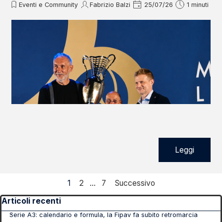
Eventi e Community
Fabrizio Balzi
25/07/26
1 minuti
Leggi
Pagina corrente:
1
Vai a pagina:
2
...
Vai a pagina:
7
Successivo
Salta blocco Articoli recenti
Articoli recenti
Serie A3: calendario e formula, la Fipav fa subito retromarcia