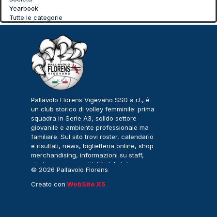
Yearbook
Tutte le categorie
Pallavolo Florens Vigevano SSD a r.l., è
un club storico di volley femminile: prima
squadra in Serie A3, solido settore
giovanile e ambiente professionale ma
familiare. Sul sito trovi roster, calendario
e risultati, news, biglietteria online, shop
merchandising, informazioni su staff,
storia, sponsor e attività del club.
© 2026 Pallavolo Florens
Vigevano – Serie A3
Creato con
WebSite X5
Femminile. Tutti i diritti
riservati.