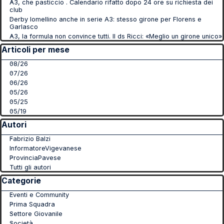
A3, che pasticcio . Calendario rifatto dopo 24 ore su richiesta dei
club
Derby lomellino anche in serie A3: stesso girone per Florens e
Garlasco
A3, la formula non convince tutti. Il ds Ricci: «Meglio un girone unico»
Salta blocco Articoli per mese
Articoli per mese
08/26
07/26
06/26
05/26
05/25
05/19
Salta blocco Autori
Autori
Fabrizio Balzi
InformatoreVigevanese
ProvinciaPavese
Tutti gli autori
Salta blocco Categorie
Categorie
Eventi e Community
Prima Squadra
Settore Giovanile
Società