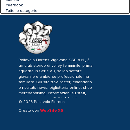
Yearbook
Tutte le categorie
Pallavolo Florens Vigevano SSD a r.l., è
un club storico di volley femminile: prima
squadra in Serie A3, solido settore
giovanile e ambiente professionale ma
familiare. Sul sito trovi roster, calendario
e risultati, news, biglietteria online, shop
merchandising, informazioni su staff,
storia, sponsor e attività del club.
© 2026 Pallavolo Florens
Vigevano – Serie A3
Creato con
WebSite X5
Femminile. Tutti i diritti
riservati.