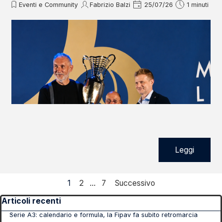
Eventi e Community
Fabrizio Balzi
25/07/26
1 minuti
Leggi
Pagina corrente:
1
Vai a pagina:
2
...
Vai a pagina:
7
Successivo
Salta blocco Articoli recenti
Articoli recenti
Serie A3: calendario e formula, la Fipav fa subito retromarcia