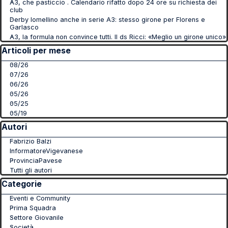
A3, che pasticcio . Calendario rifatto dopo 24 ore su richiesta dei
club
Derby lomellino anche in serie A3: stesso girone per Florens e
Garlasco
A3, la formula non convince tutti. Il ds Ricci: «Meglio un girone unico»
Salta blocco Articoli per mese
Articoli per mese
08/26
07/26
06/26
05/26
05/25
05/19
Salta blocco Autori
Autori
Fabrizio Balzi
InformatoreVigevanese
ProvinciaPavese
Tutti gli autori
Salta blocco Categorie
Categorie
Eventi e Community
Prima Squadra
Settore Giovanile
Società