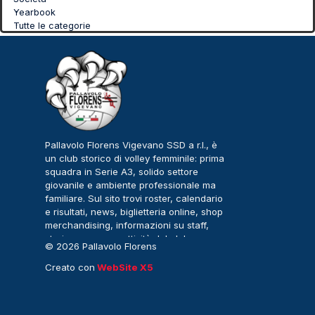
Yearbook
Tutte le categorie
Pallavolo Florens Vigevano SSD a r.l., è
un club storico di volley femminile: prima
squadra in Serie A3, solido settore
giovanile e ambiente professionale ma
familiare. Sul sito trovi roster, calendario
e risultati, news, biglietteria online, shop
merchandising, informazioni su staff,
storia, sponsor e attività del club.
© 2026 Pallavolo Florens
Vigevano – Serie A3
Creato con
WebSite X5
Femminile. Tutti i diritti
riservati.