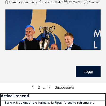
Eventi e Community
Fabrizio Balzi
25/07/26
1 minuti
Leggi
Pagina corrente:
1
Vai a pagina:
2
...
Vai a pagina:
7
Successivo
Salta blocco Articoli recenti
Articoli recenti
Serie A3: calendario e formula, la Fipav fa subito retromarcia