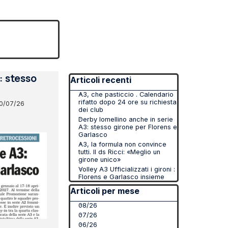
▼
Salta blocco Articoli recenti
: stesso
Articoli recenti
A3, che pasticcio . Calendario
rifatto dopo 24 ore su richiesta
0/07/26
dei club
Derby lomellino anche in serie
A3: stesso girone per Florens e
Garlasco
A3, la formula non convince
tutti. Il ds Ricci: «Meglio un
girone unico»
Volley A3 Ufficializzati i gironi :
Florens e Garlasco insieme
Salta blocco Articoli per mese
Articoli per mese
08/26
07/26
06/26