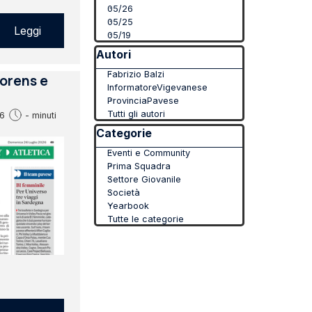
05/26
05/25
Leggi
05/19
Salta blocco Autori
Autori
Fabrizio Balzi
Florens e
InformatoreVigevanese
ProvinciaPavese
Tutti gli autori
6
- minuti
Salta blocco Categorie
Categorie
Eventi e Community
Prima Squadra
Settore Giovanile
Società
Yearbook
Tutte le categorie