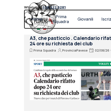
Vai ai contenuti
WhatsApp
338.422 6281
Prima
Home
Giovanili
Iscri
Squadra
A3, che pasticcio . Calendario rifa
24 ore su richiesta dei club
Prima Squadra
ProvinciaPavese
02/08/26