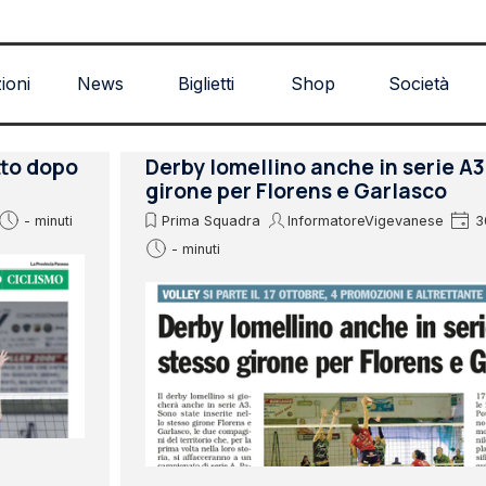
Salta menù
zioni
News
Biglietti
Shop
Società
tto dopo
Derby lomellino anche in serie A3
girone per Florens e Garlasco
- minuti
Prima Squadra
InformatoreVigevanese
3
- minuti