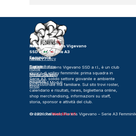
Pallavolo Florens Vigevano
News e Risorse
Info legali
SSD a r.l. – Serie A3
Femminile
News
Privacy Policy
Biglietti
Cookie Policy
Pallavolo Florens Vigevano SSD a r.l., è un club
Home
storico di volley femminile: prima squadra in
Media Gallery
Prima Squadra
Serie A3, solido settore giovanile e ambiente
Giovanili
Download Moduli
professionale ma familiare. Sul sito trovi roster,
Shop
calendario e risultati, news, biglietteria online,
shop merchandising, informazioni su staff,
storia, sponsor e attività del club.
© 2026 Pallavolo Florens Vigevano – Serie A3 Femminile.
Creato con
WebSite X5
diritti riservati.